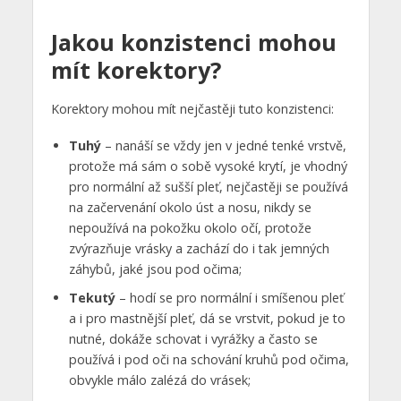
Jakou konzistenci mohou
mít korektory?
Korektory mohou mít nejčastěji tuto konzistenci:
Tuhý
– nanáší se vždy jen v jedné tenké vrstvě,
protože má sám o sobě vysoké krytí, je vhodný
pro normální až sušší pleť, nejčastěji se používá
na začervenání okolo úst a nosu, nikdy se
nepoužívá na pokožku okolo očí, protože
zvýrazňuje vrásky a zachází do i tak jemných
záhybů, jaké jsou pod očima;
Tekutý
– hodí se pro normální i smíšenou pleť
a i pro mastnější pleť, dá se vrstvit, pokud je to
nutné, dokáže schovat i vyrážky a často se
používá i pod oči na schování kruhů pod očima,
obvykle málo zalézá do vrásek;