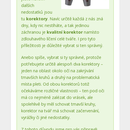
dalších
nedostatků jsou
tu
korektory
. Navíc určitě každá z nás zná
dny, kdy nic nestíháte, a tak jedinou
záchranou je
kvalitní korektor
namísto
zdlouhavého líčení celé tváře. I pro tyto
příležitosti je důležité vybrat si ten správný.
Anebo spíše, vybrat si ty správné, protože
potřebujete určitě alespoň dva korektory –
jeden na oblast okolo očí na zakrývání
tmavších kruhů a druhý na problematická
místa pleti. Od obou korektorů totiž
očekáváme rozličné vlastnosti – ten pod oči
má co nejméně zalézat do vrásek, ale
spolehlivě by měl schovat tmavší kruhy,
korektor na tvář má schovat začervenání,
vyrážky či jiné nedostatky.
Z tohoto důvodu jsme pro vás připravili