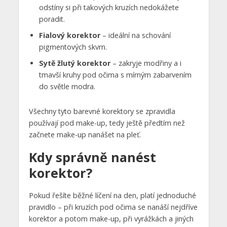
odstíny si při takových kruzích nedokážete
poradit.
Fialový korektor
– ideální na schování
pigmentových skvrn.
Sytě žlutý korektor
– zakryje modřiny a i
tmavší kruhy pod očima s mírným zabarvením
do světle modra.
Všechny tyto barevné korektory se zpravidla
používají pod make-up, tedy ještě předtím než
začnete make-up nanášet na pleť.
Kdy správně nanést
korektor?
Pokud řešíte běžné líčení na den, platí jednoduché
pravidlo – při kruzích pod očima se nanáší nejdříve
korektor a potom make-up, při vyrážkách a jiných