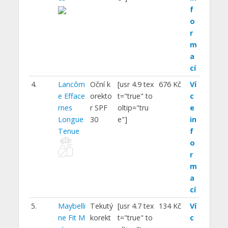
f
o
r
m
a
cí
4.
Lancôm
Oční k
[usr 4.9 tex
676 Kč
Ví
e Efface
orekto
t="true" to
c
rnes
r SPF
oltip="tru
e
Longue
30
e"]
in
Tenue
f
o
r
m
a
cí
5.
Maybelli
Tekutý
[usr 4.7 tex
134 Kč
Ví
ne Fit M
korekt
t="true" to
c