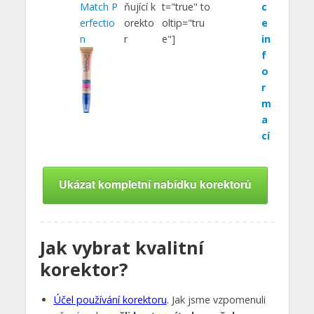
Match P
ňující k
t="true" to
c
erfectio
orekto
oltip="tru
e
n
r
e"]
in
f
o
r
m
a
cí
Ukázat kompletní nabídku korektorů
Jak vybrat kvalitní
korektor?
Účel používání korektoru
. Jak jsme vzpomenuli