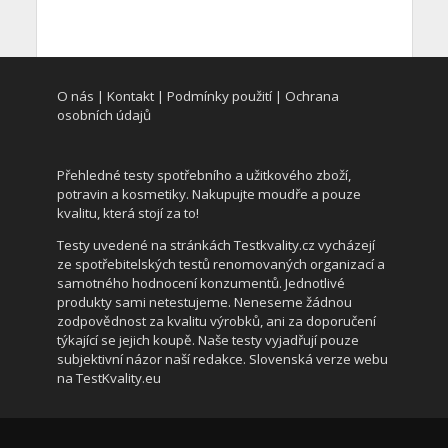
O nás
|
Kontakt
|
Podmínky použití
|
Ochrana
osobních údajů
Přehledné testy spotřebního a užitkového zboží,
potravin a kosmetiky.
Nakupujte moudře a pouze
kvalitu, která stojí za to!
Testy uvedené na stránkách
Testkvality.cz
vycházejí
ze spotřebitelských testů renomovaných organizací a
samotného hodnocení konzumentů.
Jednotlivé
produkty sami netestujeme.
Neneseme žádnou
zodpovědnost za kvalitu výrobků, ani za doporučení
týkající se jejich koupě.
Naše testy vyjadřují pouze
subjektivní názor naší redakce.
Slovenská verze webu
na
TestKvality.eu