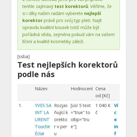
tenhle zajímavý
test korektorů
. Věříme, že
si i díky našim radám vyberete
nejlepší
korektor
právě pro svůj typ pleti. Najít
opravdu kvalitní kousek totiž může být
pořádná věda, zejména pokud vám na vašem
líčení a kvalitě kosmetiky záleží.
[ssba]
Test nejlepších korektorů
podle nás
Název
Hodnocení
Cena
od [Kč]
1.
YVES SA
Rozjas
[usr 5 text
1 040 K
Ví
INT LA
ňující k
="true" to
č
c
URENT
orekto
oltip="tru
e
Touche
r v per
e"]
in
Éclat
u
f