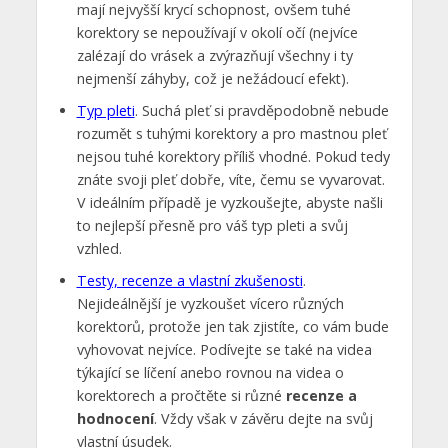
mají nejvyšší krycí schopnost, ovšem tuhé
korektory se nepoužívají v okolí očí (nejvíce
zalézají do vrásek a zvýrazňují všechny i ty
nejmenší záhyby, což je nežádoucí efekt).
Typ pleti
. Suchá pleť si pravděpodobně nebude
rozumět s tuhými korektory a pro mastnou pleť
nejsou tuhé korektory příliš vhodné. Pokud tedy
znáte svoji pleť dobře, víte, čemu se vyvarovat.
V ideálním případě je vyzkoušejte, abyste našli
to nejlepší přesně pro váš typ pleti a svůj
vzhled.
Testy, recenze a vlastní zkušenosti
.
Nejideálnější je vyzkoušet vícero různých
korektorů, protože jen tak zjistíte, co vám bude
vyhovovat nejvíce. Podívejte se také na videa
týkající se líčení anebo rovnou na videa o
korektorech a pročtěte si různé
recenze a
hodnocení
. Vždy však v závěru dejte na svůj
vlastní úsudek.