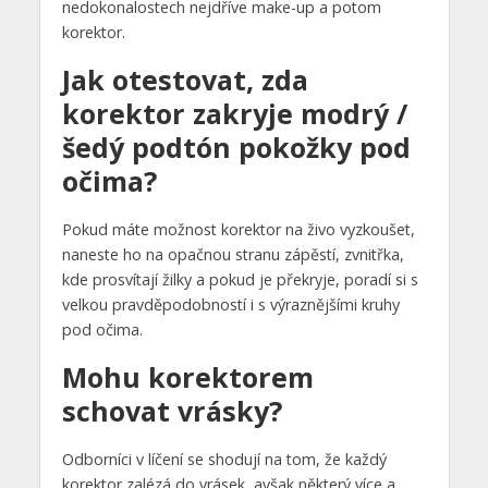
nedokonalostech nejdříve make-up a potom
korektor.
Jak otestovat, zda
korektor zakryje modrý /
šedý podtón pokožky pod
očima?
Pokud máte možnost korektor na živo vyzkoušet,
naneste ho na opačnou stranu zápěstí, zvnitřka,
kde prosvítají žilky a pokud je překryje, poradí si s
velkou pravděpodobností i s výraznějšími kruhy
pod očima.
Mohu korektorem
schovat vrásky?
Odborníci v líčení se shodují na tom, že každý
korektor zalézá do vrásek, avšak některý více a