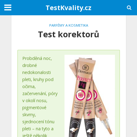
TestKvality.cz
PARFÉMY A KOSMETIKA
Test korektorů
Probděná noc,
drobné
nedokonalosti
pleti, kruhy pod
očima,
začervenání, póry
v okolí nosu,
pigmentové
skvrny,
sjednocení tónu
pleti – na tyto a
ještě několik