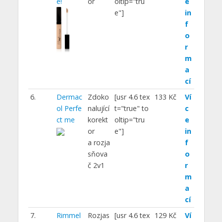
e!
or
oltip="tru
e
e"]
in
f
o
r
m
a
cí
6.
Dermac
Zdoko
[usr 4.6 tex
133 Kč
Ví
ol Perfe
nalující
t="true" to
c
ct me
korekt
oltip="tru
e
or
e"]
in
a rozja
f
sňova
o
č 2v1
r
m
a
cí
7.
Rimmel
Rozjas
[usr 4.6 tex
129 Kč
Ví