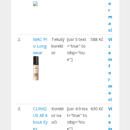
o
r
m
a
cí
2.
MAC Pr
Tekutý
[usr 5 text
588 Kč
Ví
o Long
korekt
="true" to
c
wear
or
oltip="tru
e
e"]
in
f
o
r
m
a
cí
3.
CLINIQ
Korekt
[usr 4.9 tex
630 Kč
Ví
UE All A
or na
t="true" to
c
bout Ey
oči
oltip="tru
e
es
e"]
in