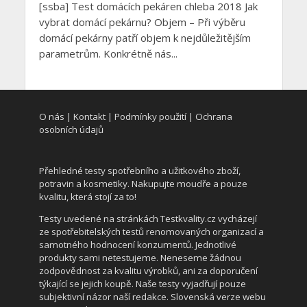
[ssba] Test domácích pekáren chleba 2018 Jak
vybrat domácí pekárnu? Objem – Při výběru
domácí pekárny patří objem k nejdůležitějším
parametrům. Konkrétně nás...
O nás
|
Kontakt
|
Podmínky použití
|
Ochrana
osobních údajů
Přehledné testy spotřebního a užitkového zboží,
potravin a kosmetiky.
Nakupujte moudře a pouze
kvalitu, která stojí za to!
Testy uvedené na stránkách
Testkvality.cz
vycházejí
ze spotřebitelských testů renomovaných organizací a
samotného hodnocení konzumentů.
Jednotlivé
produkty sami netestujeme.
Neneseme žádnou
zodpovědnost za kvalitu výrobků, ani za doporučení
týkající se jejich koupě.
Naše testy vyjadřují pouze
subjektivní názor naší redakce.
Slovenská verze webu