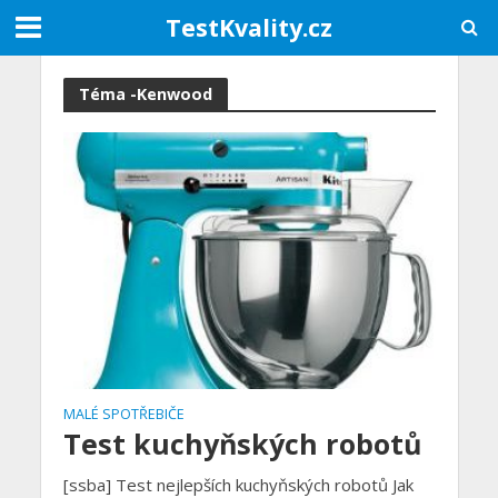
TestKvality.cz
Téma -Kenwood
MALÉ SPOTŘEBIČE
Test kuchyňských robotů
[ssba] Test nejlepších kuchyňských robotů Jak